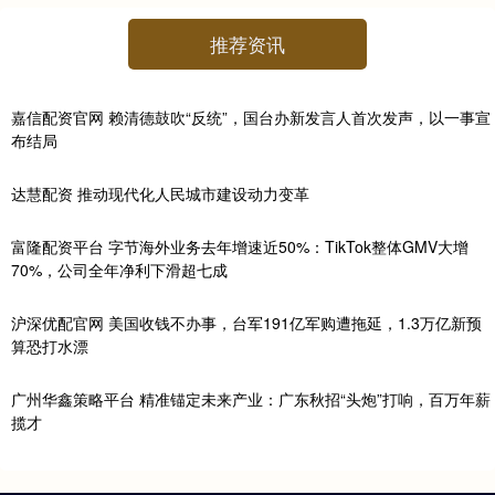
推荐资讯
嘉信配资官网 赖清德鼓吹“反统”，国台办新发言人首次发声，以一事宣
布结局
达慧配资 推动现代化人民城市建设动力变革
富隆配资平台 字节海外业务去年增速近50%：TikTok整体GMV大增
70%，公司全年净利下滑超七成
沪深优配官网 美国收钱不办事，台军191亿军购遭拖延，1.3万亿新预
算恐打水漂
广州华鑫策略平台 精准锚定未来产业：广东秋招“头炮”打响，百万年薪
揽才