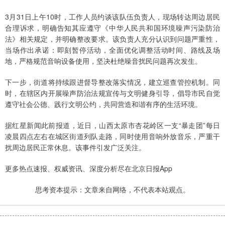
3月31日上午10时，工作人员约谈该队伍负责人，现场转达周边居民
合理诉求，明确告知其应遵守《中华人民共和国环境噪声污染防治
法》相关规定，并明确整改要求。该负责人充分认识到问题严重性，
当场作出承诺：即刻暂停活动，全面优化调整活动时间、路线及场
地，严格规范音响设备使用，坚决杜绝噪音扰民问题再次发生。
下一步，街道将持续跟进督导整改落实情况，建立巡查管控机制。同
时，在辖区内开展噪声防治法规宣传与文明健身引导，倡导市民自觉
遵守社会公德、践行文明公约，共同营造和谐有序的生活环境。
据红星新闻此前报道，近日，山西太原市杏花岭区一支“暴走团”每日
凌晨四点左右在城区街道列队走路，同时使用音响外放音乐，严重干
扰周边居民正常休息。该事件引发广泛关注。
更多热点速报、权威资讯、深度分析尽在北京日报App
思考资本提示：文章来自网络，不代表本站观点。