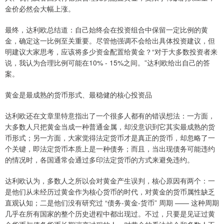
金价必然会大幅上涨。
最终，达利欧总结道：自己始终会在投资组合中保留一定比例的黄
金，确定这一比例至关重要。尽管他强调不会给出具体投资建议，但
明建议大家思考，应该将多少资金配置给黄金？“对于大多数投资者来
说，我认为合理比例可能在10% - 15%之间。”达利欧给出自己的答
案。
黄金是最成熟的货币形式、最稳健的核心投资品
达利欧还在文章里特意指出了一个很多人都有的错误想法：一方面，
大多数人只把黄金当成一种普通金属，却没意识到它其实最成熟的货
币形式；另一方面，大家觉得法定货币才是真正的货币，却忽略了一
个关键，即法定货币本质上是一种债务；而且，当出现债务可能违约
的情况时，各国通常会通过多印法定货币的方式来避免违约。
达利欧认为，多数人之所以会对黄金产生误判，核心原因有两个：一
是他们从未经历过黄金作为核心货币的时代，对黄金的货币属性缺乏
直观认知；二是他们没有研究过 “债务-黄金-货币” 周期 —— 这种周期
几乎在所有国家的整个历史进程中都出现过。不过，只要是见证过黄