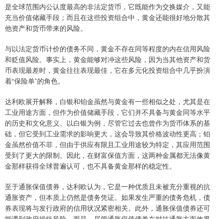
是全球范围内公认度最高的非法定货币，它既能作为交换媒介，又能
充当价值储藏手段；而且在这些投资组合中，黄金还能很好地分散其
他资产和货币带来的风险。​
与以法定货币计价的债务不同，黄金不存在同等程度的内在信用风险
和贬值风险。事实上，黄金能够对冲这些风险，因为当其他资产和货
币表现最差时，黄金往往表现最佳，它在多元化投资组合中几乎扮演
着“保险单”的角色。
达利欧展开解释，白银和铂金虽然与黄金有一些相似之处，尤其是在
工业用途方面，但作为价值储藏手段，它们并不具备与黄金同等水平
的历史和文化意义。以白银为例，尽管它过去也曾作为货币体系的基
础，但它受到工业需求的影响更大，这会导致其价格波动性更高；铂
金虽然价值不菲，但由于供应有限且工业用途较为特定，其应用范围
受到了更大的限制。因此，在财富保值方面，这两种金属都无法像黄
金那样获得全球普遍认可，也不具备黄金那样的稳定性。​
至于通胀保值债券，达利欧认为，它是一种优质且未被充分重视的抗
通胀资产，但本质上仍然是债务凭证。如果发生严重的债务危机，债
券表现将与发行政府的信用状况紧密相关。此外，通胀保值债券还可
能遇到政府操纵风险。而且，尽管通胀保值债券在对抗通胀方面效果