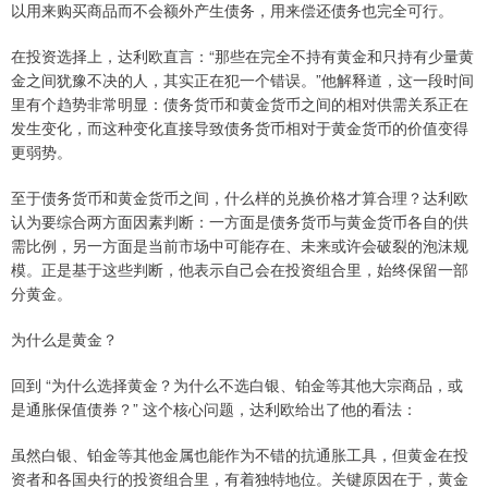
以用来购买商品而不会额外产生债务，用来偿还债务也完全可行。​
在投资选择上，达利欧直言：“那些在完全不持有黄金和只持有少量黄
金之间犹豫不决的人，其实正在犯一个错误。”他解释道，这一段时间
里有个趋势非常明显：债务货币和黄金货币之间的相对供需关系正在
发生变化，而这种变化直接导致债务货币相对于黄金货币的价值变得
更弱势。​
至于债务货币和黄金货币之间，什么样的兑换价格才算合理？达利欧
认为要综合两方面因素判断：一方面是债务货币与黄金货币各自的供
需比例，另一方面是当前市场中可能存在、未来或许会破裂的泡沫规
模。正是基于这些判断，他表示自己会在投资组合里，始终保留一部
分黄金。​
为什么是黄金？
回到 “为什么选择黄金？为什么不选白银、铂金等其他大宗商品，或
是通胀保值债券？” 这个核心问题，达利欧给出了他的看法：
虽然白银、铂金等其他金属也能作为不错的抗通胀工具，但黄金在投
资者和各国央行的投资组合里，有着独特地位。关键原因在于，黄金