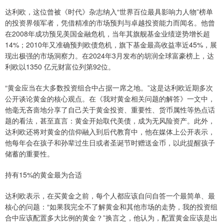
达利欧，这位曾被《时代》杂志纳入“世界百位最具影响力人物”榜单
的投资界领军者，凭借精准的市场预判与卓越投资能力而闻名。他曾
在2008年成功预见美国金融危机，当年其旗舰基金业绩逆势增长超
14%；2010年又准确预判欧债危机，旗下基金最高收益率近45%，展
现出极强的市场洞察力。在2024年3月发布的胡润全球富豪榜上，达
利欧以1350 亿元财富位列第92位。
“黄金应当在大多数投资组合中占据一席之地。”这是达利欧近期多次
公开谈论黄金的核心观点。在《我对黄金相关问题的解答》一文中，
他毫无吝啬地分享了自己关于黄金投资、重要性、货币属性等热点话
题的看法，甚至直言：黄金开始取代美债，成为无风险资产。此外，
达利欧还将对黄金的信仰融入到后代教育中，他在媒体上公开表示，
他每年会在孩子和孙辈过生日或者圣诞节时赠送金币，以此提醒孩子
储蓄的重要性。
持有15%的黄金最为合适
达利欧表示，在买黄金之前，每个人都应该自问自答一个最简单、最
核心的问题：“如果我完全不了解黄金和其他市场的走势，我的投资组
合中应该配置多大比例的黄金？”换言之，他认为，配置黄金应该是出