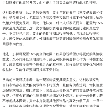
于战略资产配置的考虑，而不是为了对黄金价格进行战术性押注。​
达利欧分析称，从历史数据来看，黄金与其他资产（主要是股票和债
券）呈负相关性，尤其是在股票和债券实际回报率不佳的时期，这种
负相关性更为显著。因此，他认为，对个人或家庭而言，配置约15%
的黄金最为适宜，这一比例能使投资组合的风险收益比达到最佳水
平。不过他也坦言，黄金的长期预期回报率较低，与现金回报率相
近，若仅按此比例配置，长期来看可能需要以降低投资组合整体预期
回报率为代价。
他进一步解释配置15%黄金的动因：如果你既希望获得更优的风险收
益比，又不想降低预期回报率，那么可以将黄金持仓作为一种叠加配
置，或者略微提高整个投资组合的杠杆率，这样既能实现更优的风险
收益比，又能保证预期回报率不受影响。
从当前市场环境来看，这一配置建议更具现实意义。达利欧观察到，
当前市场存在巨大的实际利率下行压力，且债务供应过剩、增长速度
远超需求增速。在此背景下，资金正从债务资产转向黄金以寻求分散
投资，但黄金有限的供应量却无法满足这种需求。他进一步分析，若
不考虑战术因素，黄金本身就是其他投资品的高效分散工具；一旦个
人、机构及各国央行都按合理比例配置黄金，受限于稀缺的供应量，