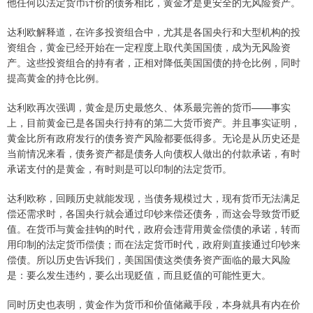
他任何以法定货币计价的债务相比，黄金才是更安全的无风险资产。​
达利欧解释道，在许多投资组合中，尤其是各国央行和大型机构的投
资组合，黄金已经开始在一定程度上取代美国国债，成为无风险资
产。这些投资组合的持有者，正相对降低美国国债的持仓比例，同时
提高黄金的持仓比例。​
达利欧再次强调，黄金是历史最悠久、体系最完善的货币——事实
上，目前黄金已是各国央行持有的第二大货币资产。并且事实证明，
黄金比所有政府发行的债务资产风险都要低得多。无论是从历史还是
当前情况来看，债务资产都是债务人向债权人做出的付款承诺，有时
承诺支付的是黄金，有时则是可以印制的法定货币。
达利欧称，回顾历史就能发现，当债务规模过大，现有货币无法满足
偿还需求时，各国央行就会通过印钞来偿还债务，而这会导致货币贬
值。在货币与黄金挂钩的时代，政府会违背用黄金偿债的承诺，转而
用印制的法定货币偿债；而在法定货币时代，政府则直接通过印钞来
偿债。所以历史告诉我们，美国国债这类债务资产面临的最大风险
是：要么发生违约，要么出现贬值，而且贬值的可能性更大。
同时历史也表明，黄金作为货币和价值储藏手段，本身就具有内在价