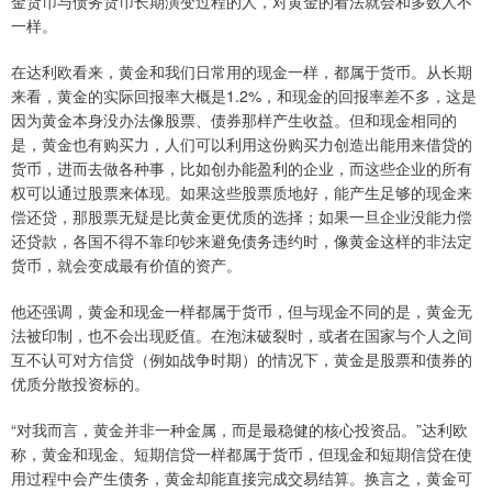
金货币与债务货币长期演变过程的人，对黄金的看法就会和多数人不
一样。​
在达利欧看来，黄金和我们日常用的现金一样，都属于货币。从长期
来看，黄金的实际回报率大概是1.2%，和现金的回报率差不多，这是
因为黄金本身没办法像股票、债券那样产生收益。但和现金相同的
是，黄金也有购买力，人们可以利用这份购买力创造出能用来借贷的
货币，进而去做各种事，比如创办能盈利的企业，而这些企业的所有
权可以通过股票来体现。如果这些股票质地好，能产生足够的现金来
偿还贷，那股票无疑是比黄金更优质的选择；如果一旦企业没能力偿
还贷款，各国不得不靠印钞来避免债务违约时，像黄金这样的非法定
货币，就会变成最有价值的资产。
他还强调，黄金和现金一样都属于货币，但与现金不同的是，黄金无
法被印制，也不会出现贬值。在泡沫破裂时，或者在国家与个人之间
互不认可对方信贷（例如战争时期）的情况下，黄金是股票和债券的
优质分散投资标的。​
“对我而言，黄金并非一种金属，而是最稳健的核心投资品。”达利欧
称，黄金和现金、短期信贷一样都属于货币，但现金和短期信贷在使
用过程中会产生债务，黄金却能直接完成交易结算。换言之，黄金可