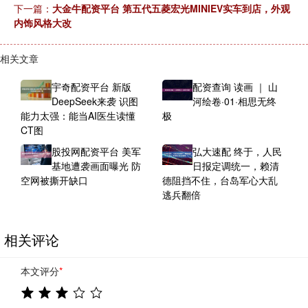
下一篇：
大金牛配资平台 第五代五菱宏光MINIEV实车到店，外观
内饰风格大改
相关文章
宇奇配资平台 新版
配资查询 读画 ｜ 山
DeepSeek来袭 识图
河绘卷·01·相思无终
能力太强：能当AI医生读懂
极
CT图
股投网配资平台 美军
弘大速配 终于，人民
基地遭袭画面曝光 防
日报定调统一，赖清
空网被撕开缺口
德阻挡不住，台岛军心大乱
逃兵翻倍
相关评论
本文评分
*