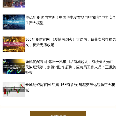
华亿配资 国内首创！中国华电发布华电智“御能”电力安全
生产大模型
360配资网官网 《爱情有烟火》大结局：钱菲卖房帮前男
友，反派无痛收场
扬帆优配官网 郑州一汽车用品商城起火，有楼栋火光冲
天浓烟滚滚，多辆消防车赶到，应急局工作人员：正紧急
扑救
长城配资网官网 红旗-16F有多强 射程突破远程防空天花
板