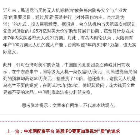
近年来，民进党当局将无人机标榜为“攸关岛内防务安全与产业发
展”的重要项目，通过所谓“买造并行（对外采购为主、本地造为
辅）”的方式，投入巨额经费。据报道，台立法机构当天第四次就民进
党当局所提的1.25万亿对美天价军购预算展开协商，该预算计划在未
来7年内采购各型无人机21万架。对此，有岛内舆论认为，大陆拥有
年产100万架无人机的庞大产能，台湾即使7年内买到21万架，也无实
际意义。
此外，针对台湾对美军购议题，中国国民党党团总召傅崐萁日前表
示，在中东战事中，同等级无人机一架仅需5万美元，而民进党当局编
列的预算却高达50万美元，整整贵了10倍。他还指出，这批无人机是
乌克兰不要的退货，在测试时5架掉3架。傅崐萁质问，花大钱买全世
界都不要的次品，中间到底牵涉多少利益交换。
思考资本提示：文章来自网络，不代表本站观点。
上一篇：
牛米网配资平台 港股IPO要更加重视对“质”的追求