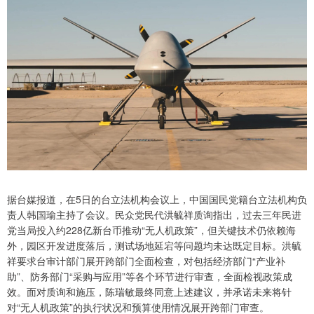
据台媒报道，在5日的台立法机构会议上，中国国民党籍台立法机构负
责人韩国瑜主持了会议。民众党民代洪毓祥质询指出，过去三年民进
党当局投入约228亿新台币推动“无人机政策”，但关键技术仍依赖海
外，园区开发进度落后，测试场地延宕等问题均未达既定目标。洪毓
祥要求台审计部门展开跨部门全面检查，对包括经济部门“产业补
助”、防务部门“采购与应用”等各个环节进行审查，全面检视政策成
效。面对质询和施压，陈瑞敏最终同意上述建议，并承诺未来将针
对“无人机政策”的执行状况和预算使用情况展开跨部门审查。