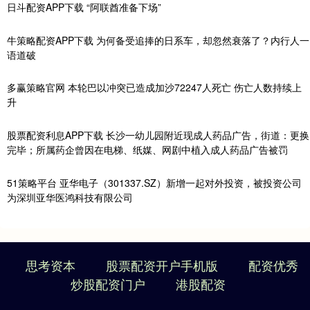
日斗配资APP下载 “阿联酋准备下场”
牛策略配资APP下载 为何备受追捧的日系车，却忽然衰落了？内行人一
语道破
多赢策略官网 本轮巴以冲突已造成加沙72247人死亡 伤亡人数持续上
升
股票配资利息APP下载 长沙一幼儿园附近现成人药品广告，街道：更换
完毕；所属药企曾因在电梯、纸媒、网剧中植入成人药品广告被罚
51策略平台 亚华电子（301337.SZ）新增一起对外投资，被投资公司
为深圳亚华医鸿科技有限公司
思考资本
股票配资开户手机版
配资优秀
炒股配资门户
港股配资