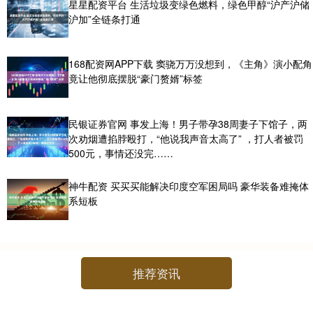
星星配资平台 生活垃圾变绿色燃料，绿色甲醇“沪产沪储
沪加”全链条打通
168配资网APP下载 窦骁万万没想到，《主角》演小配角
竟让他彻底摆脱“豪门赘婿”标签
民银证券官网 事发上海！男子带孕38周妻子下馆子，两
次劝烟遭掐脖殴打，“他说我声音太高了” ，打人者被罚
500元，事情还没完……
神牛配资 买买买能解决印度空军困局吗 豪华装备难掩体
系短板
推荐资讯