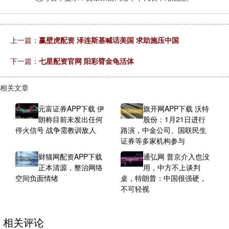
上一篇：
赢壁虎配资 泽连斯基喊话美国 求助施压中国
下一篇：
七星配资官网 阳彩臂金龟活体
相关文章
元富证券APP下载 伊
旗开网APP下载 沃特
朗称目前未发出任何
股份：1月21日进行
停火信号 战争需教训敌人
路演，中金公司、国联民生
证券等多家机构参与
财猫网配资APP下载
通弘网 普京介入也没
正本清源，整治网络
用，中方不上谈判
空间负面情绪
桌，特朗普：中国很强硬，
不可轻视
相关评论