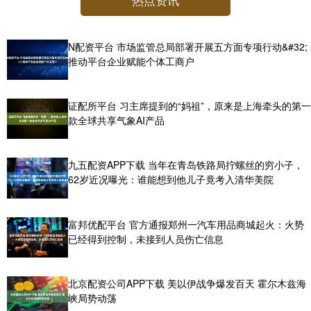
N配资平台 市场监管总局部署开展五方面专项行动&#32;
推动平台企业赋能个体工商户
证配所平台 习主席提到的“妈祖”，原来是上海牵头的第一
款全球共享气象AI产品
九五配资APP下载 当年在青岛铁路局拧螺丝的穷小子，
62岁近况曝光：谁能想到他儿子竟考入清华美院
富邦优配平台 官方通报郑州一汽车用品商城起火：火势
已经得到控制，未接到人员伤亡信息
北京配资公司APP下载 美以伊战争爆发百天 霍尔木兹海
峡局势动荡