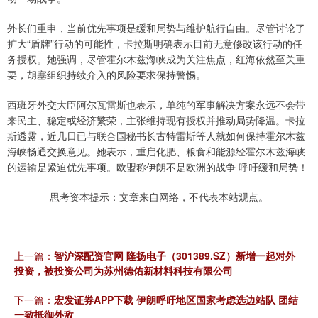
外长们重申，当前优先事项是缓和局势与维护航行自由。尽管讨论了
扩大“盾牌”行动的可能性，卡拉斯明确表示目前无意修改该行动的任
务授权。她强调，尽管霍尔木兹海峡成为关注焦点，红海依然至关重
要，胡塞组织持续介入的风险要求保持警惕。
西班牙外交大臣阿尔瓦雷斯也表示，单纯的军事解决方案永远不会带
来民主、稳定或经济繁荣，主张维持现有授权并推动局势降温。卡拉
斯透露，近几日已与联合国秘书长古特雷斯等人就如何保持霍尔木兹
海峡畅通交换意见。她表示，重启化肥、粮食和能源经霍尔木兹海峡
的运输是紧迫优先事项。欧盟称伊朗不是欧洲的战争 呼吁缓和局势！
思考资本提示：文章来自网络，不代表本站观点。
上一篇：
智沪深配资官网 隆扬电子（301389.SZ）新增一起对外
投资，被投资公司为苏州德佑新材料科技有限公司
下一篇：
宏发证券APP下载 伊朗呼吁地区国家考虑选边站队 团结
一致抵御外敌