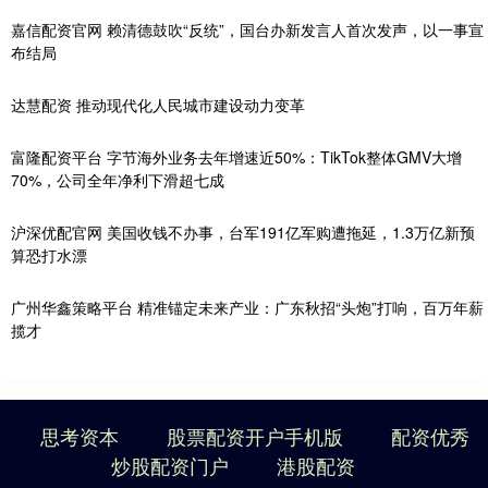
嘉信配资官网 赖清德鼓吹“反统”，国台办新发言人首次发声，以一事宣
布结局
达慧配资 推动现代化人民城市建设动力变革
富隆配资平台 字节海外业务去年增速近50%：TikTok整体GMV大增
70%，公司全年净利下滑超七成
沪深优配官网 美国收钱不办事，台军191亿军购遭拖延，1.3万亿新预
算恐打水漂
广州华鑫策略平台 精准锚定未来产业：广东秋招“头炮”打响，百万年薪
揽才
思考资本
股票配资开户手机版
配资优秀
炒股配资门户
港股配资