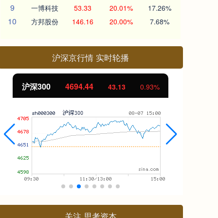
9
一博科技
53.33
20.01%
17.26%
10
方邦股份
146.16
20.00%
7.68%
沪深京行情 实时轮播
沪深300
4694.44
北
43.13
0.93%
关注 思考资本