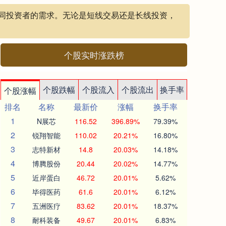
不同投资者的需求。无论是短线交易还是长线投资，
个股实时涨跌榜
个股跌幅
个股流入
个股流出
换手率
个股涨幅
排名
名称
最新价
涨幅
换手率
1
N展芯
116.52
396.89%
79.39%
2
锐翔智能
110.02
20.21%
16.80%
3
志特新材
14.8
20.03%
14.18%
4
博腾股份
20.44
20.02%
14.77%
5
近岸蛋白
46.72
20.01%
5.62%
6
毕得医药
61.6
20.01%
6.12%
7
五洲医疗
83.62
20.01%
18.37%
8
耐科装备
49.67
20.01%
6.83%