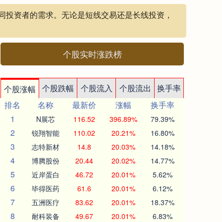
不同投资者的需求。无论是短线交易还是长线投资，
个股实时涨跌榜
个股跌幅
个股流入
个股流出
换手率
个股涨幅
排名
名称
最新价
涨幅
换手率
1
N展芯
116.52
396.89%
79.39%
2
锐翔智能
110.02
20.21%
16.80%
3
志特新材
14.8
20.03%
14.18%
4
博腾股份
20.44
20.02%
14.77%
5
近岸蛋白
46.72
20.01%
5.62%
6
毕得医药
61.6
20.01%
6.12%
7
五洲医疗
83.62
20.01%
18.37%
8
耐科装备
49.67
20.01%
6.83%