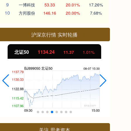
9
一博科技
53.33
20.01%
17.26%
10
方邦股份
146.16
20.00%
7.68%
沪深京行情 实时轮播
北证50
1134.24
创
11.37
1.01%
关注 思考资本