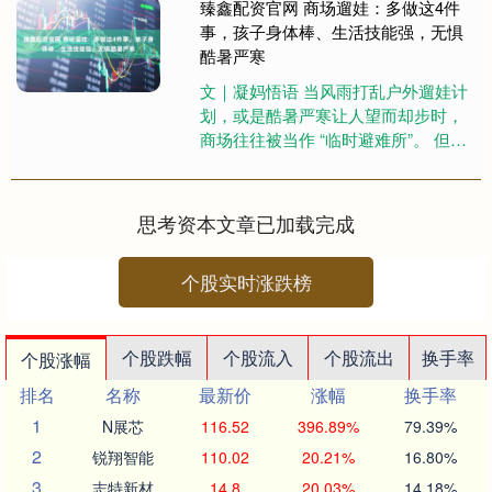
臻鑫配资官网 商场遛娃：多做这4件
事，孩子身体棒、生活技能强，无惧
酷暑严寒
文｜凝妈悟语 当风雨打乱户外遛娃计
划，或是酷暑严寒让人望而却步时，
商场往往被当作 “临时避难所”。 但不
要只是随便逛逛，因为这个充满生活
气息的空间，其实藏着滋养....
思考资本文章已加载完成
个股实时涨跌榜
个股跌幅
个股流入
个股流出
换手率
个股涨幅
排名
名称
最新价
涨幅
换手率
1
N展芯
116.52
396.89%
79.39%
2
锐翔智能
110.02
20.21%
16.80%
3
志特新材
14.8
20.03%
14.18%