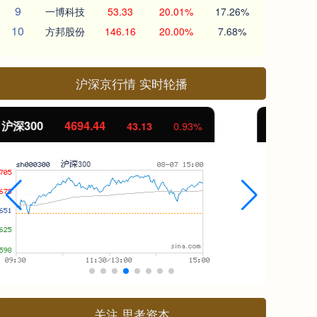
9
一博科技
53.33
20.01%
17.26%
10
方邦股份
146.16
20.00%
7.68%
沪深京行情 实时轮播
北证50
1134.24
创
11.37
1.01%
关注 思考资本