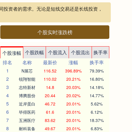
不同投资者的需求。无论是短线交易还是长线投资，
个股实时涨跌榜
个股跌幅
个股流入
个股流出
换手率
个股涨幅
排名
名称
最新价
涨幅
换手率
1
N展芯
116.52
396.89%
79.39%
2
锐翔智能
110.02
20.21%
16.80%
3
志特新材
14.8
20.03%
14.18%
4
博腾股份
20.44
20.02%
14.77%
5
近岸蛋白
46.72
20.01%
5.62%
6
毕得医药
61.6
20.01%
6.12%
7
五洲医疗
83.62
20.01%
18.37%
8
耐科装备
49.67
20.01%
6.83%